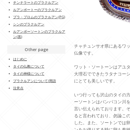
チンナラートのプラクルアン
ルアンポートーのプラクルアン
プラ・プロムのプラクルアン(PG)
シンのプラクルアン
ルアンポーソートンのプラクルア
ン(黒)
チャチュンサオ県にあるワ
Other page
仏像です。
はじめに
タイの仏教について
ワット・ソートーンはアユ
大理石でできたラタナコー
タイの神様について
にとても美しいです。
プラクルアンについて/用語
注意点
いつ行っても沢山のタイの
ーソートンはバンパコン川
言い伝えられております。
ると言われており、勿論こ
した。また、ソートンでは
ンをお借りする時に卵も奉納