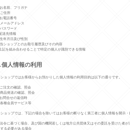
)お名前、フリガナ
)ご住所
)お電話番号
)メールアドレス
)パスワード
)配送先情報
)生年月日及び性別
h)当ショップとのお取引履歴及びその内容
i)上記を組み合わせることで特定の個人が識別できる情報
3.個人情報の利用
当ショップではお客様からお預かりした個人情報の利用目的は以下の通りです。
)ご注文の確認、照会
)商品発送の確認、照会
)お問合せの返信時
)各種会員サービス等
当ショップでは、下記の場合を除いてはお客様の断りなく第三者に個人情報を開示・
a)法令に基づく場合、及び国の機関若しくは地方公共団体又はその委託を受けた者が
力する必要がある場合