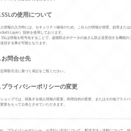
7.SSLの使用について
個人情報の入力時には、セキュリティ確保のため、これらの情報が傍受、妨害または改ざん
ockets Layer）技術を使用しております。
※ SSLは情報を暗号化することで、盗聴防止やデータの改ざん防止送受信する機能の
を送信する事が可能となります。
8.お問合せ先
特定商取引法に基づく表記をご覧ください。
9.プライバシーポリシーの変更
当ショップでは、収集する個人情報の変更、利用目的の変更、またはその他プライバ
の変更をもって公表とさせていただきます。
せ
プライバシーポリシー
お支払い方法について
配送方法・送料について
特