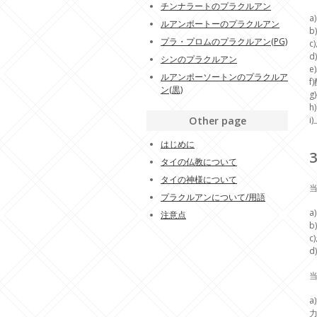
チンナラートのプラクルアン
a
ルアンポートーのプラクルアン
b
プラ・プロムのプラクルアン(PG)
c
d
シンのプラクルアン
e
ルアンポーソートンのプラクルア
f
ン(黒)
g
Other page
はじめに
タイの仏教について
タイの神様について
プラクルアンについて/用語
a
注意点
b
c
d