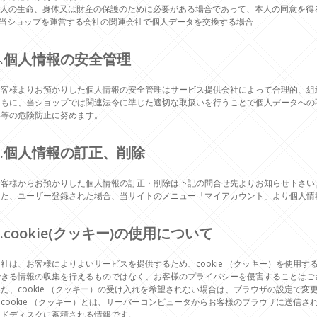
b)人の生命、身体又は財産の保護のために必要がある場合であって、本人の同意を得
c)当ショップを運営する会社の関連会社で個人データを交換する場合
4.個人情報の安全管理
お客様よりお預かりした個人情報の安全管理はサービス提供会社によって合理的、組
ともに、当ショップでは関連法令に準じた適切な取扱いを行うことで個人データへの
い等の危険防止に努めます。
5.個人情報の訂正、削除
お客様からお預かりした個人情報の訂正・削除は下記の問合せ先よりお知らせ下さい
また、ユーザー登録された場合、当サイトのメニュー「マイアカウント」より個人情
6.cookie(クッキー)の使用について
当社は、お客様によりよいサービスを提供するため、cookie （クッキー）を使用
できる情報の収集を行えるものではなく、お客様のプライバシーを侵害することはご
また、cookie （クッキー）の受け入れを希望されない場合は、ブラウザの設定で変
※cookie （クッキー）とは、サーバーコンピュータからお客様のブラウザに送信
ードディスクに蓄積される情報です。