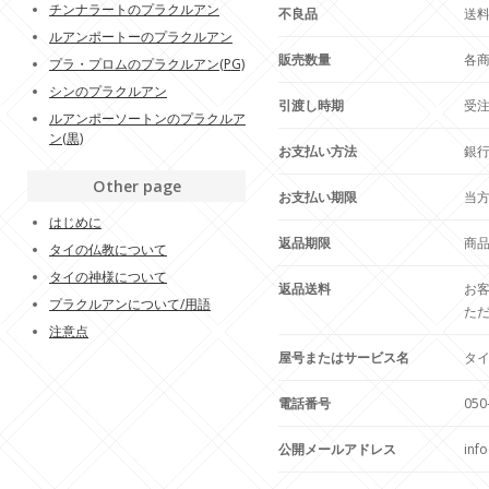
チンナラートのプラクルアン
不良品
送
ルアンポートーのプラクルアン
販売数量
各
プラ・プロムのプラクルアン(PG)
シンのプラクルアン
引渡し時期
受注
ルアンポーソートンのプラクルア
ン(黒)
お支払い方法
銀行
Other page
お支払い期限
当
はじめに
返品期限
商
タイの仏教について
タイの神様について
返品送料
お
プラクルアンについて/用語
た
注意点
屋号またはサービス名
タ
電話番号
050
公開メールアドレス
inf