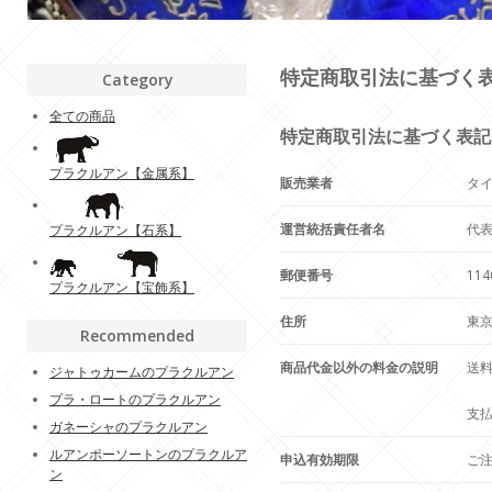
特定商取引法に基づく
Category
全ての商品
特定商取引法に基づく表記
プラクルアン【金属系】
販売業者
タ
運営統括責任者名
代
プラクルアン【石系】
郵便番号
114
プラクルアン【宝飾系】
住所
東京
Recommended
商品代金以外の料金の説明
送料
ジャトゥカームのプラクルアン
プラ・ロートのプラクルアン
支
ガネーシャのプラクルアン
ルアンポーソートンのプラクルア
申込有効期限
ご
ン