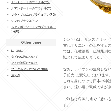
チンナラートのプラクルアン
ルアンポートーのプラクルアン
プラ・プロムのプラクルアン(PG)
シンのプラクルアン
ルアンポーソートンのプラクルア
ン(黒)
シン(ハ)は、サンスクリッ
Other page
古代オリエントの王を守る
はじめに
では、仏教絵画、仏教彫刻
タイの仏教について
獣として広まりました。
タイの神様について
なお、ライオンの生息しない
プラクルアンについて/用語
子狛犬)に変化しております
注意点
これを身につけて日本の神
さい。遠い遠い親戚ですが
ご利益は各国共通で『悪い
す。