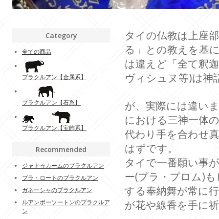
タイの仏教は上座
Category
る」との教えを基に
全ての商品
は違えど「全て釈迦
ヴィシュヌ等)は神
プラクルアン【金属系】
プラクルアン【石系】
が、実際には違いま
における三神一体の
プラクルアン【宝飾系】
代わり手を合わせ
はずです。
Recommended
タイで一番願い事
ジャトゥカームのプラクルアン
ー(プラ・プロム)
プラ・ロートのプラクルアン
する奉納舞が常に
ガネーシャのプラクルアン
ルアンポーソートンのプラクルア
が花や線香を手に
ン