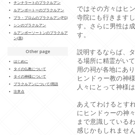
チンナラートのプラクルアン
ではその方々はヒ
ルアンポートーのプラクルアン
寺院にも行きます
プラ・プロムのプラクルアン(PG)
す。さらに男性は成
シンのプラクルアン
ルアンポーソートンのプラクルア
す。
ン(黒)
説明するならば、タ
Other page
る場所に精霊がい
はじめに
用の祠が各地にあ
タイの仏教について
タイの神様について
ヒンドゥー教の神様
プラクルアンについて/用語
人々にとって神様
注意点
あえてわけるとす
にヒンドゥーの神
まで意識している
感じかもしれませ